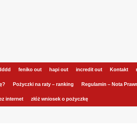
dddd
feniko out
hapi out
incredit out
Kontakt
tę?
Pożyczki na raty – ranking
Regulamin – Nota Praw
z internet
złóż wniosek o pożyczkę