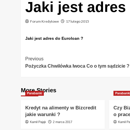
Jaki jest adre
Forum Kredytowe
17 lutego 2015
Jaki jest adres do Euroloan ?
Post
Previous
Pożyczka Chwilówka Iwoca Co o tym sądzicie ?
Navigation
More Stories
Parabanki
Parabank
Kredyt na alimenty w Bizcredit
Czy Bi
jakie warunki ?
o prac
Kamil Pająk
2 marca 2017
Kamil Pa