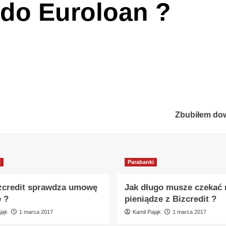
s do Euroloan ?
Zbubiłem dow
i
Parabanki
zcredit sprawdza umowę
Jak długo musze czekać 
e ?
pieniądze z Bizcredit ?
jąk
1 marca 2017
Kamil Pająk
1 marca 2017