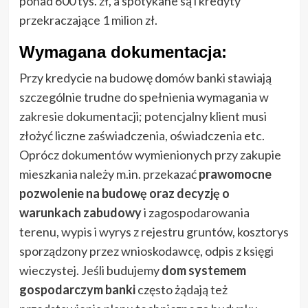
ponad 600 tys. zł, a spotykane są i kredyty
przekraczające 1 milion zł.
Wymagana dokumentacja:
Przy kredycie na budowę domów banki stawiają
szczególnie trudne do spełnienia wymagania w
zakresie dokumentacji; potencjalny klient musi
złożyć liczne zaświadczenia, oświadczenia etc.
Oprócz dokumentów wymienionych przy zakupie
mieszkania należy m.in. przekazać
prawomocne
pozwolenie na budowę oraz decyzję o
warunkach zabudowy
i zagospodarowania
terenu, wypis i wyrys z rejestru gruntów, kosztorys
sporządzony przez wnioskodawcę, odpis z księgi
wieczystej. Jeśli budujemy
dom systemem
gospodarczym banki
często żądają też