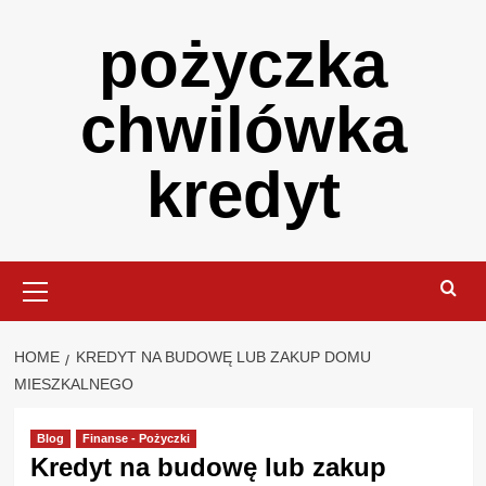
Skip
pożyczka
to
content
chwilówka
kredyt
Primary
Menu
HOME
KREDYT NA BUDOWĘ LUB ZAKUP DOMU
MIESZKALNEGO
Blog
Finanse - Pożyczki
Kredyt na budowę lub zakup