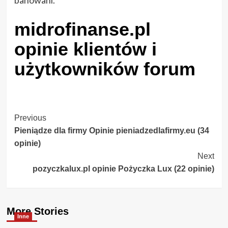
midrofinanse.pl
opinie klientów i
użytkowników forum
Post
Previous
Pieniądze dla firmy Opinie pieniadzedlafirmy.eu (34
Navigation
opinie)
Next
pozyczkalux.pl opinie Pożyczka Lux (22 opinie)
More Stories
Inne