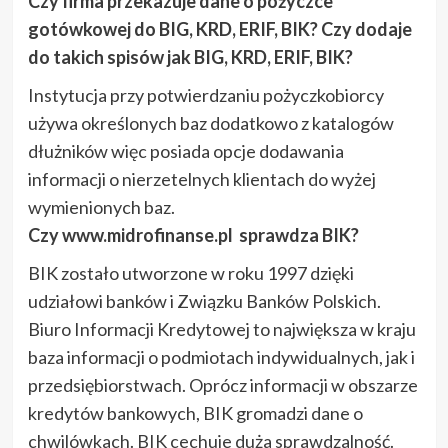
Czy firma przekazuje dane o pożyczce
gotówkowej do BIG, KRD, ERIF, BIK? Czy dodaje
do takich spisów jak BIG, KRD, ERIF, BIK?
Instytucja przy potwierdzaniu pożyczkobiorcy
używa określonych baz dodatkowo z katalogów
dłużników więc posiada opcje dodawania
informacji o nierzetelnych klientach do wyżej
wymienionych baz.
Czy www.midrofinanse.pl sprawdza BIK?
BIK zostało utworzone w roku 1997 dzięki
udziałowi banków i Związku Banków Polskich.
Biuro Informacji Kredytowej to największa w kraju
baza informacji o podmiotach indywidualnych, jak i
przedsiębiorstwach. Oprócz informacji w obszarze
kredytów bankowych, BIK gromadzi dane o
chwilówkach. BIK cechuje duża sprawdzalność.