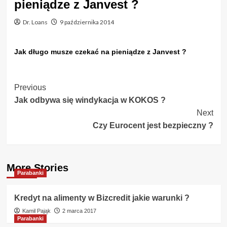
pieniądze z Janvest ?
Dr. Loans
9 października 2014
Jak długo musze czekać na pieniądze z Janvest ?
Post
Previous
Jak odbywa się windykacja w KOKOS ?
Navigation
Next
Czy Eurocent jest bezpieczny ?
More Stories
Parabanki
Kredyt na alimenty w Bizcredit jakie warunki ?
Kamil Pająk
2 marca 2017
Parabanki