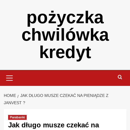
Skip
pożyczka
to
content
chwilówka
kredyt
Primary
Menu
HOME
JAK DŁUGO MUSZE CZEKAĆ NA PIENIĄDZE Z
JANVEST ?
Parabanki
Jak długo musze czekać na