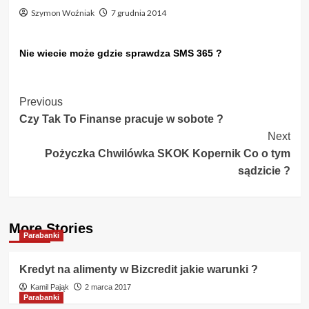
Szymon Woźniak
7 grudnia 2014
Nie wiecie może gdzie sprawdza SMS 365 ?
Post
Previous
Czy Tak To Finanse pracuje w sobote ?
Navigation
Next
Pożyczka Chwilówka SKOK Kopernik Co o tym
sądzicie ?
More Stories
Parabanki
Kredyt na alimenty w Bizcredit jakie warunki ?
Kamil Pająk
2 marca 2017
Parabanki