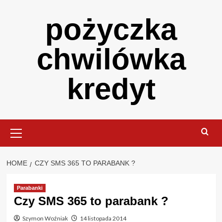
Skip
pożyczka
to
content
chwilówka
kredyt
Primary
Menu
HOME
CZY SMS 365 TO PARABANK ?
Parabanki
Czy SMS 365 to parabank ?
Szymon Woźniak
14 listopada 2014