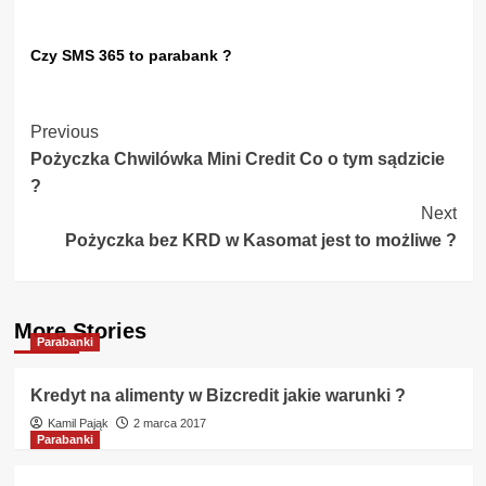
Czy SMS 365 to parabank ?
Post
Previous
Pożyczka Chwilówka Mini Credit Co o tym sądzicie
Navigation
?
Next
Pożyczka bez KRD w Kasomat jest to możliwe ?
More Stories
Parabanki
Kredyt na alimenty w Bizcredit jakie warunki ?
Kamil Pająk
2 marca 2017
Parabanki