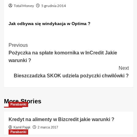
Total Money
5 grudnia 2014
Jak odbywa się windykacja w Optima ?
Post
Previous
Pożyczka na spłate komornika w InCredit Jakie
Navigation
warunki ?
Next
Bieszczadzka SKOK udziela pożyczki chwilówki ?
More Stories
Parabanki
Kredyt na alimenty w Bizcredit jakie warunki ?
Kamil Pająk
2 marca 2017
Parabanki