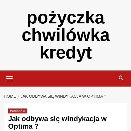
Skip
pożyczka
to
content
chwilówka
kredyt
Primary
Menu
HOME
JAK ODBYWA SIĘ WINDYKACJA W OPTIMA ?
Parabanki
Jak odbywa się windykacja w
Optima ?