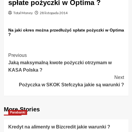
spłate pożyczki w Optima ?
Total Money
28 listopada 2014
Na jaki okres można przedłużyć spłate pożyczki w Optima
?
Post
Previous
Jaką maksymalną kwote pożyczki otrzymam w
Navigation
KASA Polska ?
Next
Pożyczka w SKOK Stefczyka jakie są warunki ?
More Stories
Parabanki
Kredyt na alimenty w Bizcredit jakie warunki ?