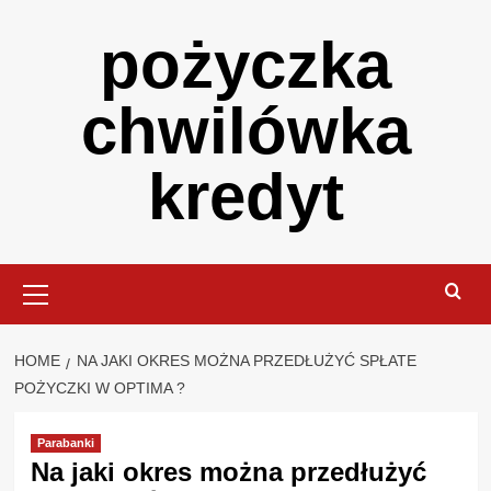
Skip
pożyczka
to
content
chwilówka
kredyt
Primary
Menu
HOME
NA JAKI OKRES MOŻNA PRZEDŁUŻYĆ SPŁATE
POŻYCZKI W OPTIMA ?
Parabanki
Na jaki okres można przedłużyć