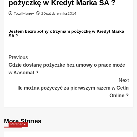
pożyczkę w Kredyt Marka SA ?
Total Money
20 października 2014
Jestem bezrobotny otrzymam pożyczkę w Kredyt Marka
SA ?
Post
Previous
Gdzie dostanę pożyczke bez umowy o prace może
Navigation
w Kasomat ?
Next
Ile można pożyczyć za pierwszym razem w GetIn
Online ?
More Stories
Parabanki