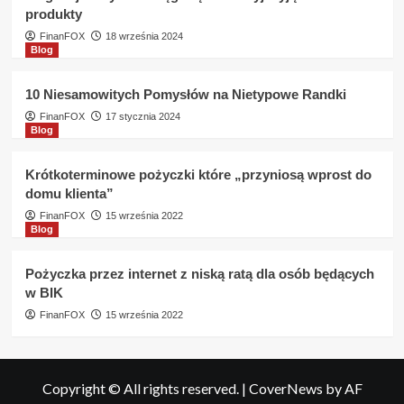
produkty
FinanFOX
18 września 2024
Blog
10 Niesamowitych Pomysłów na Nietypowe Randki
FinanFOX
17 stycznia 2024
Blog
Krótkoterminowe pożyczki które „przyniosą wprost do
domu klienta”
FinanFOX
15 września 2022
Blog
Pożyczka przez internet z niską ratą dla osób będących
w BIK
FinanFOX
15 września 2022
Copyright © All rights reserved.
|
CoverNews
by AF