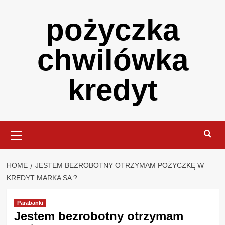
Skip
pożyczka
to
content
chwilówka
kredyt
Primary
Menu
HOME
JESTEM BEZROBOTNY OTRZYMAM POŻYCZKĘ W
KREDYT MARKA SA ?
Parabanki
Jestem bezrobotny otrzymam