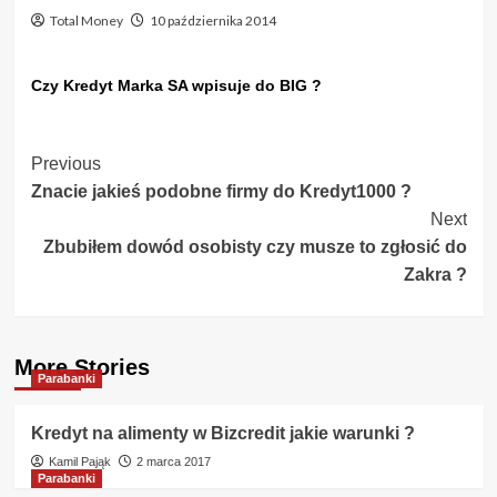
Total Money
10 października 2014
Czy Kredyt Marka SA wpisuje do BIG ?
Post
Previous
Znacie jakieś podobne firmy do Kredyt1000 ?
Navigation
Next
Zbubiłem dowód osobisty czy musze to zgłosić do
Zakra ?
More Stories
Parabanki
Kredyt na alimenty w Bizcredit jakie warunki ?
Kamil Pająk
2 marca 2017
Parabanki