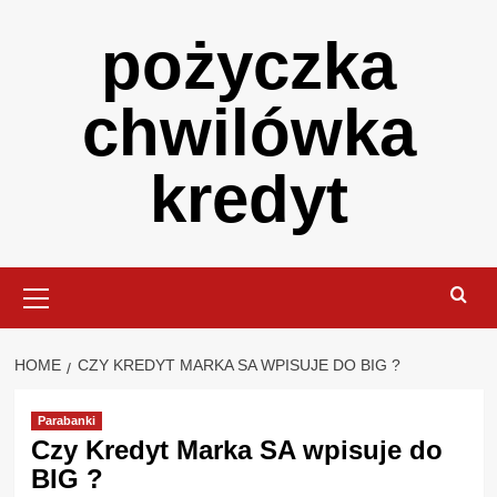
Skip
pożyczka
to
content
chwilówka
kredyt
Primary
Menu
HOME
CZY KREDYT MARKA SA WPISUJE DO BIG ?
Parabanki
Czy Kredyt Marka SA wpisuje do
BIG ?