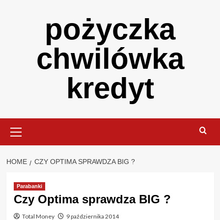
Skip
pożyczka
to
content
chwilówka
kredyt
Primary
Menu
HOME
CZY OPTIMA SPRAWDZA BIG ?
Parabanki
Czy Optima sprawdza BIG ?
Total Money
9 października 2014