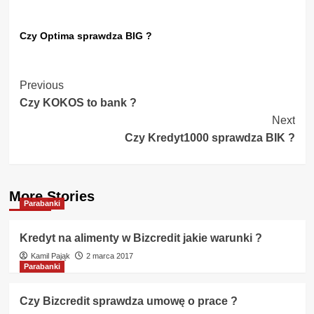
Czy Optima sprawdza BIG ?
Post
Previous
Czy KOKOS to bank ?
Navigation
Next
Czy Kredyt1000 sprawdza BIK ?
More Stories
Parabanki
Kredyt na alimenty w Bizcredit jakie warunki ?
Kamil Pająk
2 marca 2017
Parabanki
Czy Bizcredit sprawdza umowę o prace ?