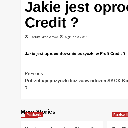
Jakie jest opr
Credit ?
Forum Kredytowe
6 grudnia 2014
Jakie jest oprocentowanie pożyczki w Profi Credit ?
Post
Previous
Potrzebuje pożyczki bez zaświadczeń SKOK Kope
Navigation
?
More Stories
Parabanki
Parabank