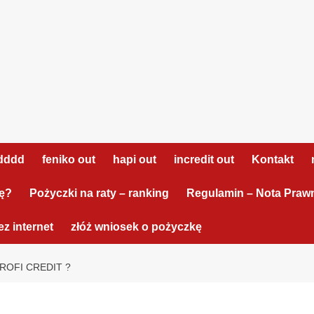
dddd
feniko out
hapi out
incredit out
Kontakt
tę?
Pożyczki na raty – ranking
Regulamin – Nota Praw
z internet
złóż wniosek o pożyczkę
ROFI CREDIT ?