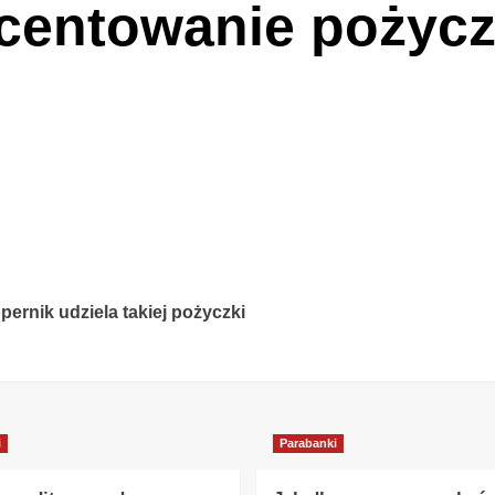
ocentowanie pożycz
rnik udziela takiej pożyczki
i
Parabanki