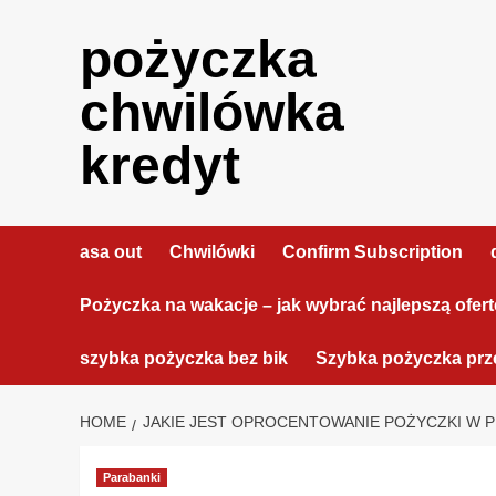
Skip
to
pożyczka
content
chwilówka
kredyt
asa out
Chwilówki
Confirm Subscription
Pożyczka na wakacje – jak wybrać najlepszą ofer
szybka pożyczka bez bik
Szybka pożyczka prze
HOME
JAKIE JEST OPROCENTOWANIE POŻYCZKI W P
Parabanki