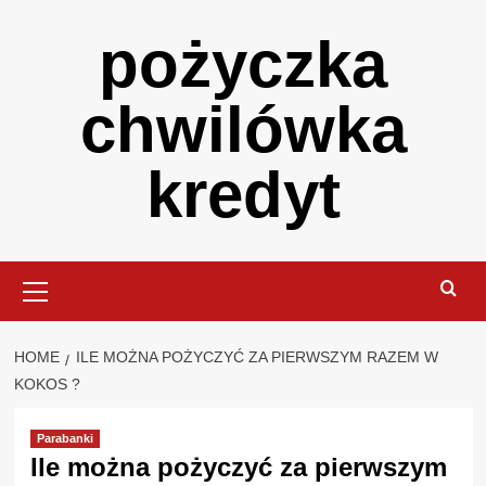
Skip
pożyczka
to
content
chwilówka
kredyt
Primary
Menu
HOME
ILE MOŻNA POŻYCZYĆ ZA PIERWSZYM RAZEM W
KOKOS ?
Parabanki
Ile można pożyczyć za pierwszym