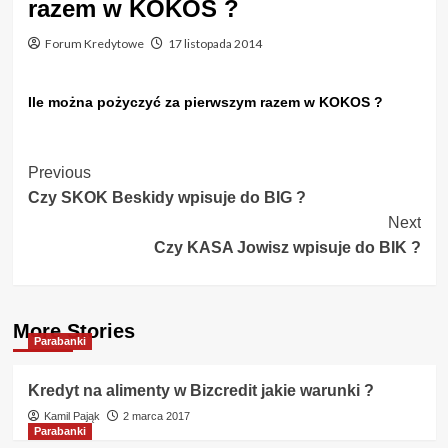
razem w KOKOS ?
Forum Kredytowe
17 listopada 2014
Ile można pożyczyć za pierwszym razem w KOKOS ?
Post
Previous
Czy SKOK Beskidy wpisuje do BIG ?
Navigation
Next
Czy KASA Jowisz wpisuje do BIK ?
More Stories
Parabanki
Kredyt na alimenty w Bizcredit jakie warunki ?
Kamil Pająk
2 marca 2017
Parabanki