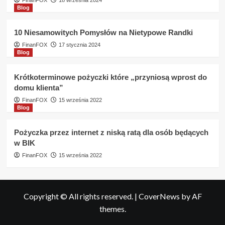
FinanFOX
18 września 2024
Blog
10 Niesamowitych Pomysłów na Nietypowe Randki
FinanFOX
17 stycznia 2024
Blog
Krótkoterminowe pożyczki które „przyniosą wprost do
domu klienta”
FinanFOX
15 września 2022
Blog
Pożyczka przez internet z niską ratą dla osób będących
w BIK
FinanFOX
15 września 2022
Copyright © All rights reserved.
|
CoverNews
by AF
themes.