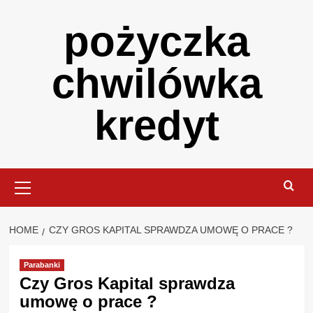
Skip
pożyczka
to
content
chwilówka
kredyt
Primary
Menu
HOME
CZY GROS KAPITAL SPRAWDZA UMOWĘ O PRACE ?
Parabanki
Czy Gros Kapital sprawdza
umowę o prace ?