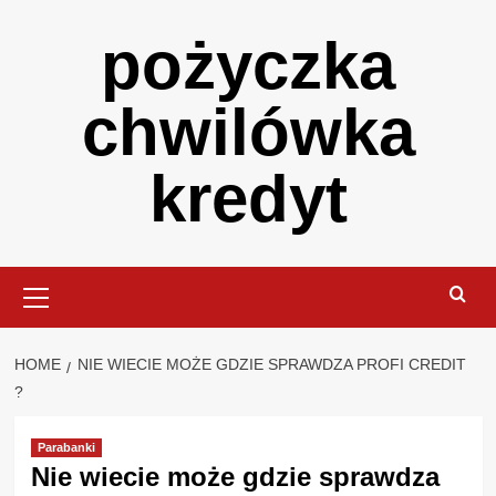
Skip
pożyczka
to
content
chwilówka
kredyt
Primary
Menu
HOME
NIE WIECIE MOŻE GDZIE SPRAWDZA PROFI CREDIT
?
Parabanki
Nie wiecie może gdzie sprawdza