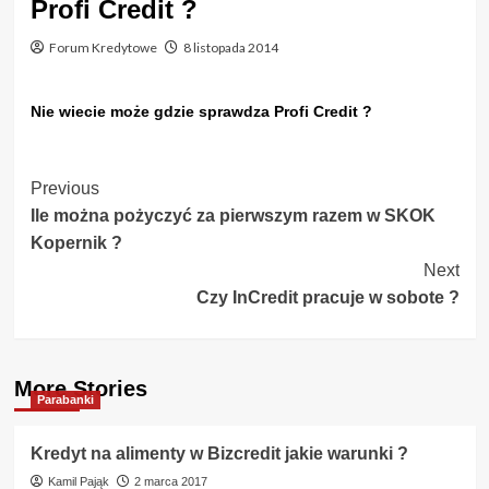
Profi Credit ?
Forum Kredytowe
8 listopada 2014
Nie wiecie może gdzie sprawdza Profi Credit ?
Post
Previous
Ile można pożyczyć za pierwszym razem w SKOK
Navigation
Kopernik ?
Next
Czy InCredit pracuje w sobote ?
More Stories
Parabanki
Kredyt na alimenty w Bizcredit jakie warunki ?
Kamil Pająk
2 marca 2017