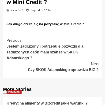
w Mini Credit ?
Karol Mróz
16 grudnia 2014
Jak długo czeka się na pożyczkę w Mini Credit ?
Post
Previous
Jestem zadłużony i potrzebuje pożyczki dla
Navigation
zadłużonych osób mam szanse w SKOK
Adamskiego ?
Next
Czy SKOK Adamskiego sprawdza BIG ?
More Stories
Parabanki
Kredyt na alimenty w Bizcredit jakie warunki ?