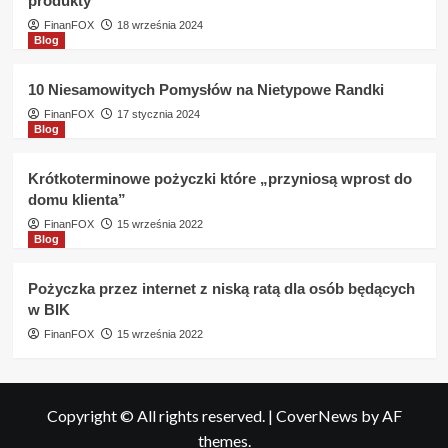
produkty
FinanFOX
18 września 2024
Blog
10 Niesamowitych Pomysłów na Nietypowe Randki
FinanFOX
17 stycznia 2024
Blog
Krótkoterminowe pożyczki które „przyniosą wprost do
domu klienta”
FinanFOX
15 września 2022
Blog
Pożyczka przez internet z niską ratą dla osób będących
w BIK
FinanFOX
15 września 2022
Copyright © All rights reserved.
|
CoverNews
by AF
themes.