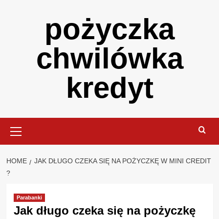
Skip
pożyczka
to
content
chwilówka
kredyt
Primary
Menu
HOME
JAK DŁUGO CZEKA SIĘ NA POŻYCZKĘ W MINI CREDIT
?
Parabanki
Jak długo czeka się na pożyczkę