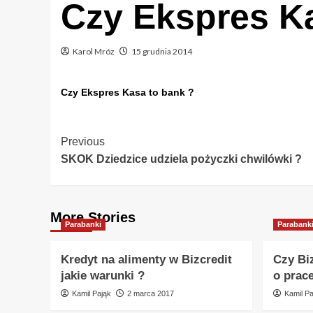
Czy Ekspres K
Karol Mróz
15 grudnia 2014
Czy Ekspres Kasa to bank ?
Post
Previous
SKOK Dziedzice udziela pożyczki chwilówki ?
Navigation
More Stories
Parabanki
Parabank
Kredyt na alimenty w Bizcredit
Czy Bi
jakie warunki ?
o prac
Kamil Pająk
2 marca 2017
Kamil Pa