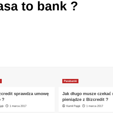
asa to bank ?
i
Parabanki
zcredit sprawdza umowę
Jak długo musze czekać 
e ?
pieniądze z Bizcredit ?
jąk
1 marca 2017
Kamil Pająk
1 marca 2017