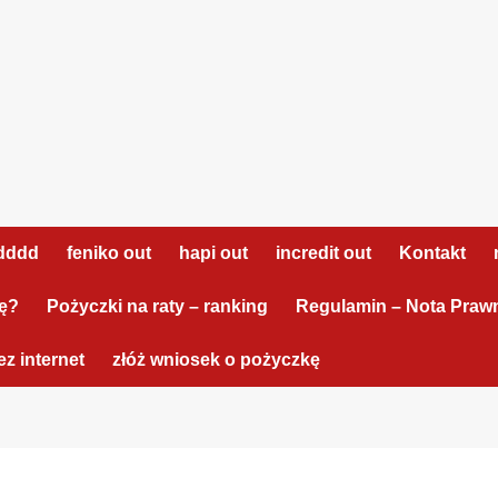
dddd
feniko out
hapi out
incredit out
Kontakt
tę?
Pożyczki na raty – ranking
Regulamin – Nota Praw
z internet
złóż wniosek o pożyczkę