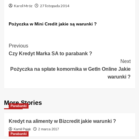
Karol Mróz
27 listopada 2014
Pożyczka w Mini Credit jakie są warunki ?
Post
Previous
Czy Kredyt Marka SA to parabank ?
Navigation
Next
Pożyczka na spłate komornika w GetIn Online Jakie
warunki ?
More Stories
Parabanki
Kredyt na alimenty w Bizcredit jakie warunki ?
Kamil Pająk
2 marca 2017
Parabanki