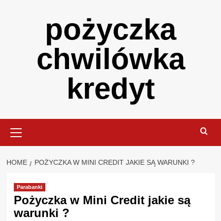
Skip
pożyczka
to
content
chwilówka
kredyt
Primary
Menu
HOME
POŻYCZKA W MINI CREDIT JAKIE SĄ WARUNKI ?
Parabanki
Pożyczka w Mini Credit jakie są
warunki ?