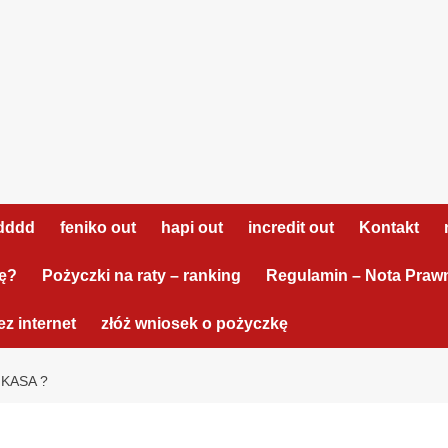
dddd
feniko out
hapi out
incredit out
Kontakt
tę?
Pożyczki na raty – ranking
Regulamin – Nota Praw
z internet
złóż wniosek o pożyczkę
KASA ?