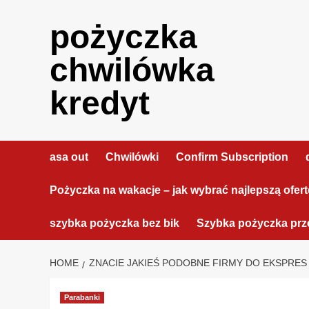
Skip
to
pożyczka
content
chwilówka
kredyt
asa out
Chwilówki
Confirm Subscription
Pożyczka na wakacje – jak wybrać najlepszą ofer
szybka pożyczka bez bik
Szybka pożyczka prze
HOME
ZNACIE JAKIEŚ PODOBNE FIRMY DO EKSPRES 
Parabanki