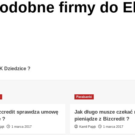
podobne firmy do 
K Dziedzice ?
i
Parabanki
zcredit sprawdza umowę
Jak długo musze czekać 
e ?
pieniądze z Bizcredit ?
jąk
1 marca 2017
Kamil Pająk
1 marca 2017