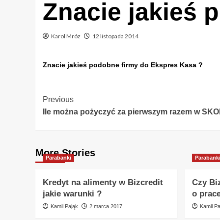
Znacie jakieś 
Karol Mróz
12 listopada 2014
Znacie jakieś podobne firmy do Ekspres Kasa ?
Post
Previous
Ile można pożyczyć za pierwszym razem w SKO
Navigation
More Stories
Parabanki
Parabank
Kredyt na alimenty w Bizcredit
Czy Bi
jakie warunki ?
o prac
Kamil Pająk
2 marca 2017
Kamil Pa