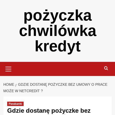
Skip
pożyczka
to
content
chwilówka
kredyt
Primary
Menu
HOME
GDZIE DOSTANĘ POŻYCZKE BEZ UMOWY O PRACE
MOŻE W NETCREDIT ?
Parabanki
Gdzie dostanę pożyczke bez