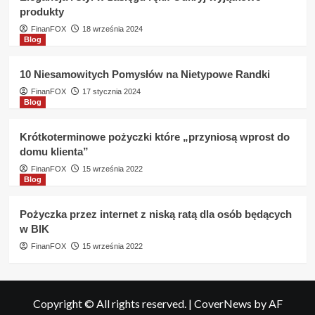
produkty
FinanFOX
18 września 2024
Blog
10 Niesamowitych Pomysłów na Nietypowe Randki
FinanFOX
17 stycznia 2024
Blog
Krótkoterminowe pożyczki które „przyniosą wprost do
domu klienta”
FinanFOX
15 września 2022
Blog
Pożyczka przez internet z niską ratą dla osób będących
w BIK
FinanFOX
15 września 2022
Copyright © All rights reserved.
|
CoverNews
by AF