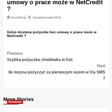
umowy o prace może w NetCredit
?
Karol Mróz
10 października 2014
Gdzie dostanę pożyczke bez umowy o prace może w
NetCredit ?
Post
Previous
Szybka pożyczka chwilówka w Got
Navigation
Next
Ile można pożyczyć za pierwszym razem w Via SMS
?
More Stories
Parabanki