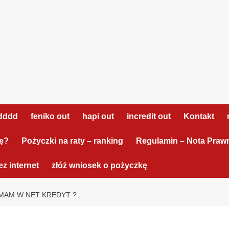
dddd
feniko out
hapi out
incredit out
Kontakt
tę?
Pożyczki na raty – ranking
Regulamin – Nota Praw
z internet
złóż wniosek o pożyczkę
MAM W NET KREDYT ?