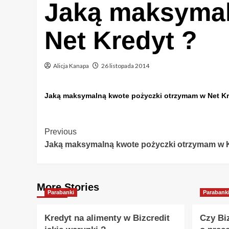
Jaką maksymal
Net Kredyt ?
Alicja Kanapa
26 listopada 2014
Jaką maksymalną kwote pożyczki otrzymam w Net Kr
Post
Previous
Jaką maksymalną kwote pożyczki otrzymam w K
Navigation
More Stories
Parabanki
Parabank
Kredyt na alimenty w Bizcredit
Czy Bi