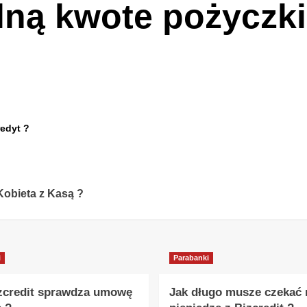
ną kwote pożyczk
edyt ?
obieta z Kasą ?
i
Parabanki
zcredit sprawdza umowę
Jak długo musze czekać 