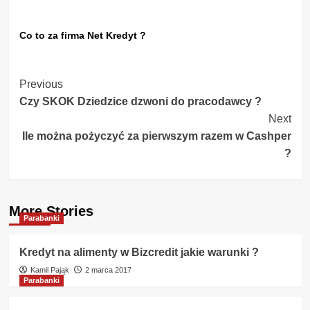
Co to za firma Net Kredyt ?
Post
Previous
Czy SKOK Dziedzice dzwoni do pracodawcy ?
Navigation
Next
Ile można pożyczyć za pierwszym razem w Cashper
?
More Stories
Parabanki
Kredyt na alimenty w Bizcredit jakie warunki ?
Kamil Pająk
2 marca 2017
Parabanki