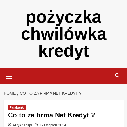
Skip
pożyczka
to
content
chwilówka
kredyt
Primary
Menu
HOME
CO TO ZA FIRMA NET KREDYT ?
Parabanki
Co to za firma Net Kredyt ?
Alicja Kanapa
17 listopada 2014