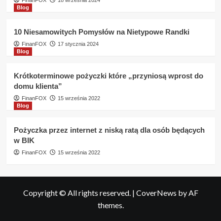
FinanFOX
18 września 2024
Blog
10 Niesamowitych Pomysłów na Nietypowe Randki
FinanFOX
17 stycznia 2024
Blog
Krótkoterminowe pożyczki które „przyniosą wprost do
domu klienta”
FinanFOX
15 września 2022
Blog
Pożyczka przez internet z niską ratą dla osób będących
w BIK
FinanFOX
15 września 2022
Copyright © All rights reserved.
|
CoverNews
by AF
themes.