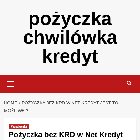
Skip
pożyczka
to
content
chwilówka
kredyt
Primary
Menu
HOME
POŻYCZKA BEZ KRD W NET KREDYT JEST TO
MOŻLIWE ?
Parabanki
Pożyczka bez KRD w Net Kredyt