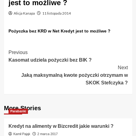
jest to możliwe ?
Alicja Kanapa
11 listopada 2014
Pożyczka bez KRD w Net Kredyt jest to możliwe ?
Post
Previous
Kasomat udziela pożyczki bez BIK ?
Navigation
Next
Jaką maksymalną kwote pożyczki otrzymam w
SKOK Stefczyka ?
More Stories
Parabanki
Kredyt na alimenty w Bizcredit jakie warunki ?
Kamil Pająk
2 marca 2017