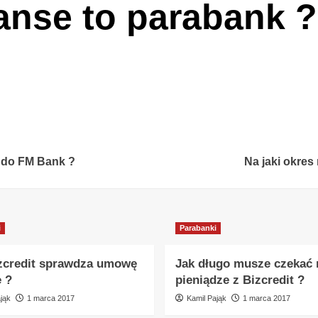
anse to parabank ?
 do FM Bank ?
Na jaki okres
i
Parabanki
zcredit sprawdza umowę
Jak długo musze czekać 
e ?
pieniądze z Bizcredit ?
jąk
1 marca 2017
Kamil Pająk
1 marca 2017