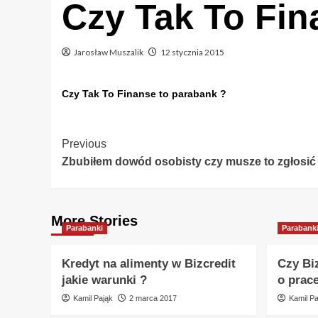
Czy Tak To Fin
Jarosław Muszalik
12 stycznia 2015
Czy Tak To Finanse to parabank ?
Post
Previous
Zbubiłem dowód osobisty czy musze to zgłosić
Navigation
More Stories
Parabanki
Parabank
Kredyt na alimenty w Bizcredit
Czy Bi
jakie warunki ?
o prac
Kamil Pająk
2 marca 2017
Kamil Pa