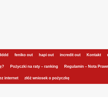
dddd
feniko out
hapi out
incredit out
Kontakt
tę?
Pożyczki na raty – ranking
Regulamin – Nota Praw
z internet
złóż wniosek o pożyczkę