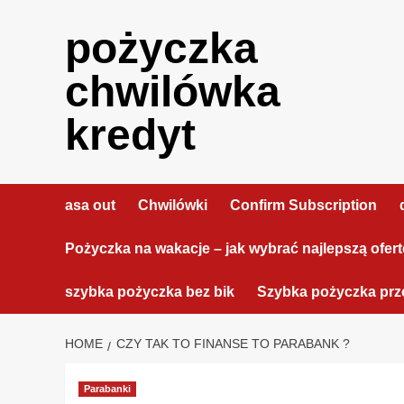
Skip
to
pożyczka
content
chwilówka
kredyt
asa out
Chwilówki
Confirm Subscription
Pożyczka na wakacje – jak wybrać najlepszą ofer
szybka pożyczka bez bik
Szybka pożyczka prze
HOME
CZY TAK TO FINANSE TO PARABANK ?
Parabanki