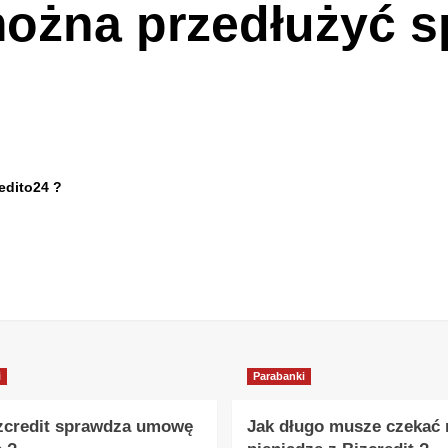
można przedłużyć s
edito24 ?
i
Parabanki
zcredit sprawdza umowę
Jak długo musze czekać 