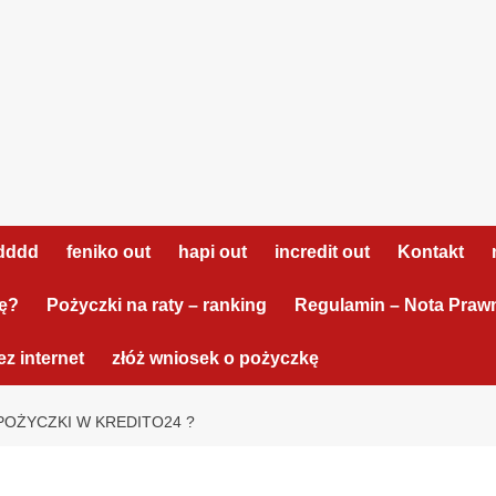
dddd
feniko out
hapi out
incredit out
Kontakt
tę?
Pożyczki na raty – ranking
Regulamin – Nota Praw
z internet
złóż wniosek o pożyczkę
POŻYCZKI W KREDITO24 ?