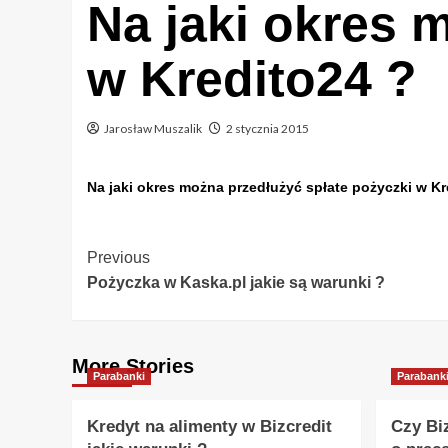
Na jaki okres 
w Kredito24 ?
Jarosław Muszalik
2 stycznia 2015
Na jaki okres można przedłużyć spłate pożyczki w Kr
Post
Previous
Pożyczka w Kaska.pl jakie są warunki ?
Navigation
More Stories
Parabanki
Parabank
Kredyt na alimenty w Bizcredit
Czy Bi