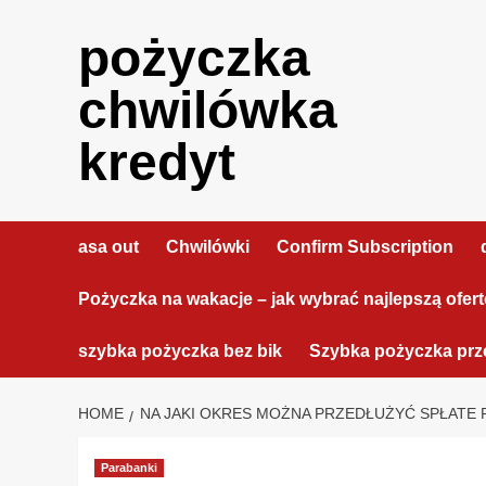
Skip
to
pożyczka
content
chwilówka
kredyt
asa out
Chwilówki
Confirm Subscription
Pożyczka na wakacje – jak wybrać najlepszą ofer
szybka pożyczka bez bik
Szybka pożyczka prze
HOME
NA JAKI OKRES MOŻNA PRZEDŁUŻYĆ SPŁATE 
Parabanki