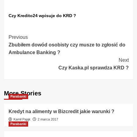
Czy Kredito24 wpisuje do KRD ?
Post
Previous
Zbubiłem dowód osobisty czy musze to zgłosić do
Navigation
Ambulance Banking ?
Next
Czy Kaska.pl sprawdza KRD ?
More Stories
Parabanki
Kredyt na alimenty w Bizcredit jakie warunki ?
Kamil Pająk
2 marca 2017
Parabanki