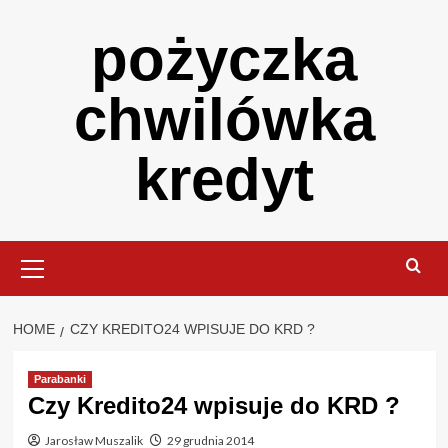
Skip
pożyczka
to
content
chwilówka
kredyt
Primary
Menu
HOME
CZY KREDITO24 WPISUJE DO KRD ?
Parabanki
Czy Kredito24 wpisuje do KRD ?
Jarosław Muszalik
29 grudnia 2014