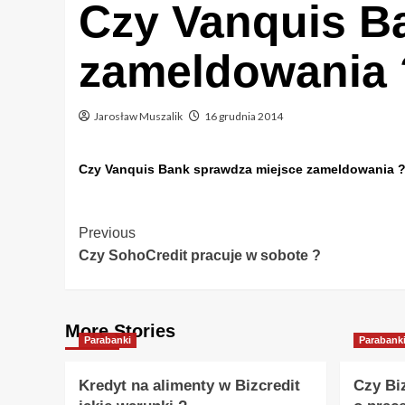
Czy Vanquis B
zameldowania 
Jarosław Muszalik
16 grudnia 2014
Czy Vanquis Bank sprawdza miejsce zameldowania 
Post
Previous
Czy SohoCredit pracuje w sobote ?
Navigation
More Stories
Parabanki
Parabank
Kredyt na alimenty w Bizcredit
Czy Bi