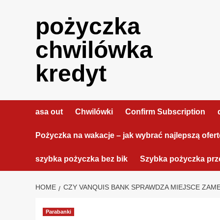
Skip
to
pożyczka
content
chwilówka
kredyt
asa out
Chwilówki
Confirm Subscription
Pożyczka na wakacje – jak wybrać najlepszą ofer
szybka pożyczka bez bik
Szybka pożyczka prze
HOME
CZY VANQUIS BANK SPRAWDZA MIEJSCE ZAM
Parabanki