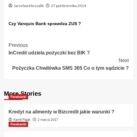
Jarosław Muszalik
27 października 2014
Czy Vanquis Bank sprawdza ZUS ?
Post
Previous
InCredit udziela pożyczki bez BIK ?
Navigation
Next
Pożyczka Chwilówka SMS 365 Co o tym sądzicie ?
More Stories
Parabanki
Kredyt na alimenty w Bizcredit jakie warunki ?
Kamil Pająk
2 marca 2017
Parabanki