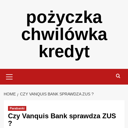
Skip
pożyczka
to
content
chwilówka
kredyt
Primary
Menu
HOME
CZY VANQUIS BANK SPRAWDZA ZUS ?
Parabanki
Czy Vanquis Bank sprawdza ZUS
?