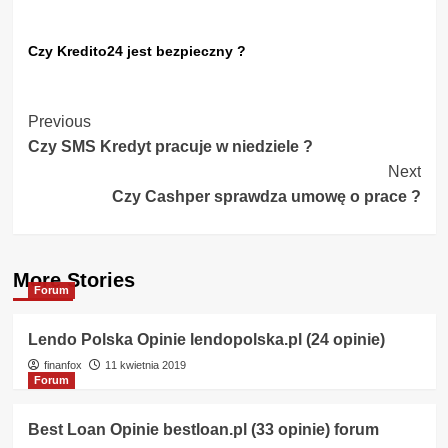
Czy Kredito24 jest bezpieczny ?
Post
Previous
Czy SMS Kredyt pracuje w niedziele ?
Navigation
Next
Czy Cashper sprawdza umowę o prace ?
More Stories
Forum
Lendo Polska Opinie lendopolska.pl (24 opinie)
finanfox
11 kwietnia 2019
Forum
Best Loan Opinie bestloan.pl (33 opinie) forum