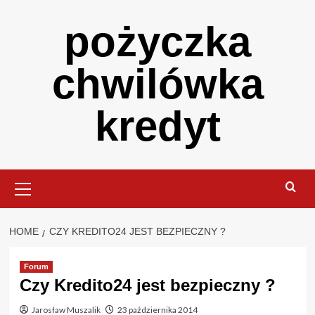
Skip
pożyczka
to
content
chwilówka
kredyt
Primary
Menu
HOME
CZY KREDITO24 JEST BEZPIECZNY ?
Forum
Czy Kredito24 jest bezpieczny ?
Jarosław Muszalik
23 października 2014