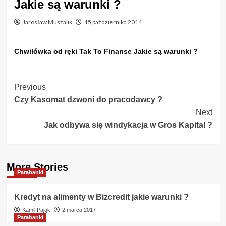
Jakie są warunki ?
Jarosław Muszalik
15 października 2014
Chwilówka od ręki Tak To Finanse Jakie są warunki ?
Post
Previous
Czy Kasomat dzwoni do pracodawcy ?
Navigation
Next
Jak odbywa się windykacja w Gros Kapital ?
More Stories
Parabanki
Kredyt na alimenty w Bizcredit jakie warunki ?
Kamil Pająk
2 marca 2017
Parabanki