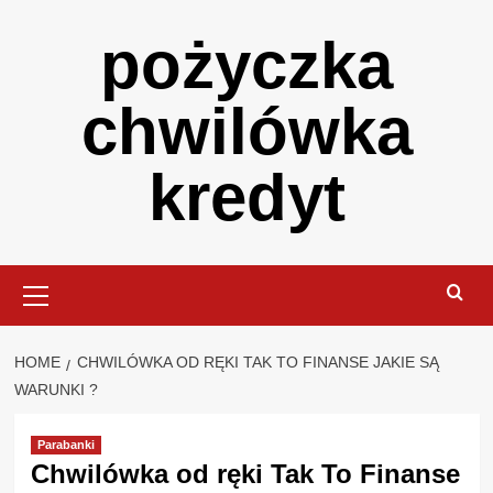
Skip
pożyczka
to
content
chwilówka
kredyt
Primary
Menu
HOME
CHWILÓWKA OD RĘKI TAK TO FINANSE JAKIE SĄ
WARUNKI ?
Parabanki
Chwilówka od ręki Tak To Finanse