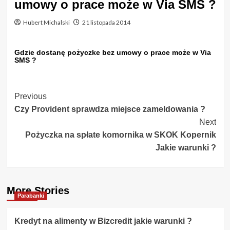
umowy o prace może w Via SMS ?
Hubert Michalski
21 listopada 2014
Gdzie dostanę pożyczke bez umowy o prace może w Via
SMS ?
Post
Previous
Czy Provident sprawdza miejsce zameldowania ?
Navigation
Next
Pożyczka na spłate komornika w SKOK Kopernik
Jakie warunki ?
More Stories
Parabanki
Kredyt na alimenty w Bizcredit jakie warunki ?