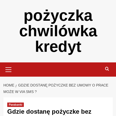
Skip
pożyczka
to
content
chwilówka
kredyt
Primary
Menu
HOME
GDZIE DOSTANĘ POŻYCZKE BEZ UMOWY O PRACE
MOŻE W VIA SMS ?
Parabanki
Gdzie dostanę pożyczke bez