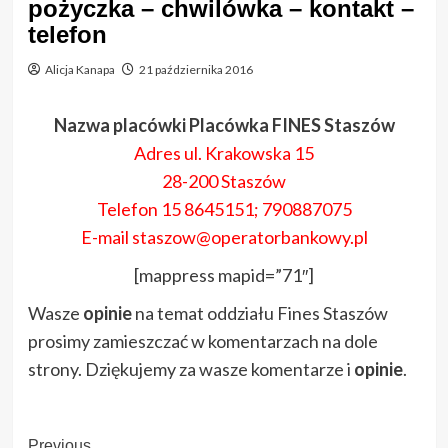
pożyczka – chwilówka – kontakt –
telefon
Alicja Kanapa
21 października 2016
Nazwa placówki Placówka FINES Staszów
Adres ul. Krakowska 15
28-200 Staszów
Telefon 15 8645151; 790887075
E-mail staszow@operatorbankowy.pl
[mappress mapid=”71″]
Wasze
opinie
na temat oddziału Fines Staszów
prosimy zamieszczać w komentarzach na dole
strony. Dziękujemy za wasze komentarze i
opinie
.
Previous