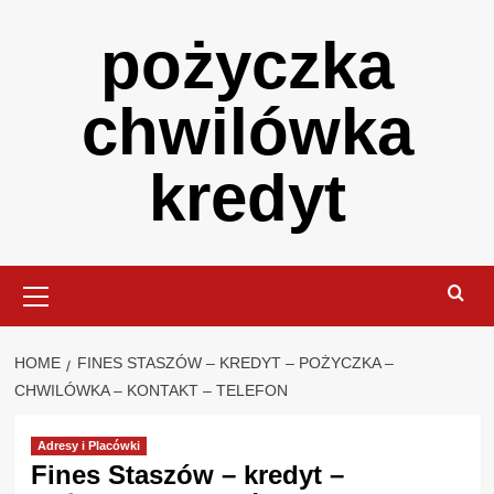
Skip
pożyczka
to
content
chwilówka
kredyt
Primary
Menu
HOME
FINES STASZÓW – KREDYT – POŻYCZKA –
CHWILÓWKA – KONTAKT – TELEFON
Adresy i Placówki
Fines Staszów – kredyt –