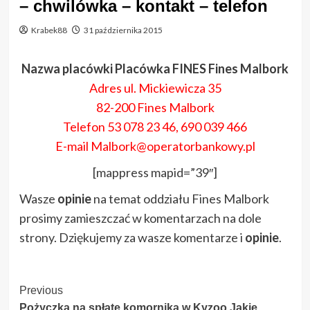
– chwilówka – kontakt – telefon
Krabek88
31 października 2015
Nazwa placówki Placówka FINES Fines Malbork
Adres ul. Mickiewicza 35
82-200 Fines Malbork
Telefon 53 078 23 46, 690 039 466
E-mail Malbork@operatorbankowy.pl
[mappress mapid=”39″]
Wasze
opinie
na temat oddziału Fines Malbork
prosimy zamieszczać w komentarzach na dole
strony. Dziękujemy za wasze komentarze i
opinie
.
Post
Previous
Pożyczka na spłate komornika w Kyzoo Jakie