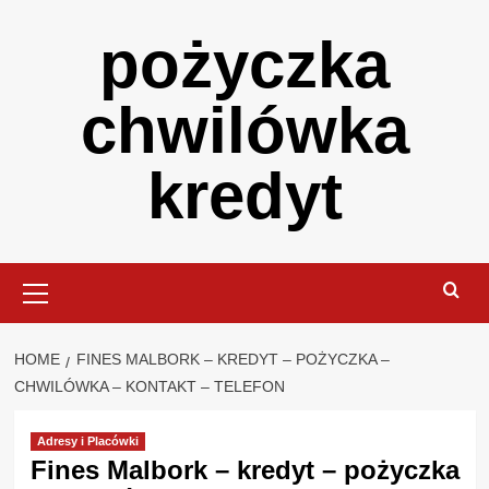
Skip
pożyczka
to
content
chwilówka
kredyt
Primary
Menu
HOME
FINES MALBORK – KREDYT – POŻYCZKA –
CHWILÓWKA – KONTAKT – TELEFON
Adresy i Placówki
Fines Malbork – kredyt – pożyczka