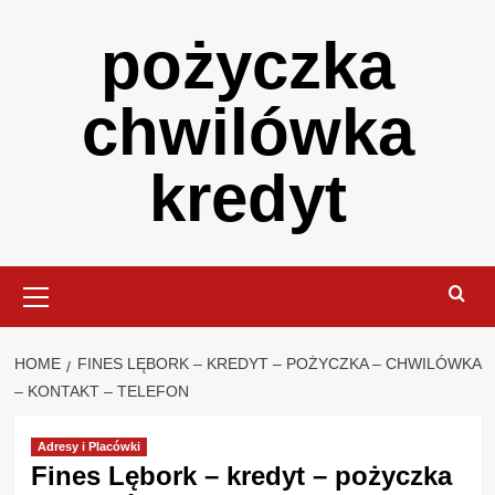
Skip
pożyczka
to
content
chwilówka
kredyt
Primary
Menu
HOME
FINES LĘBORK – KREDYT – POŻYCZKA – CHWILÓWKA
– KONTAKT – TELEFON
Adresy i Placówki
Fines Lębork – kredyt – pożyczka