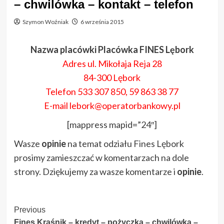
– chwilówka – kontakt – telefon
Szymon Woźniak
6 września 2015
Nazwa placówki Placówka FINES Lębork
Adres ul. Mikołaja Reja 28
84-300 Lębork
Telefon 533 307 850, 59 863 38 77
E-mail lebork@operatorbankowy.pl
[mappress mapid=”24″]
Wasze
opinie
na temat odziału Fines Lębork
prosimy zamieszczać w komentarzach na dole
strony. Dziękujemy za wasze komentarze i
opinie
.
Post
Previous
Fines Kraśnik – kredyt – pożyczka – chwilówka –