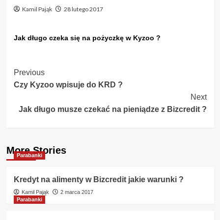
Kamil Pająk
28 lutego 2017
Jak długo czeka się na pożyczkę w Kyzoo ?
Post
Previous
Czy Kyzoo wpisuje do KRD ?
Navigation
Next
Jak długo musze czekać na pieniądze z Bizcredit ?
More Stories
Parabanki
Kredyt na alimenty w Bizcredit jakie warunki ?
Kamil Pająk
2 marca 2017
Parabanki