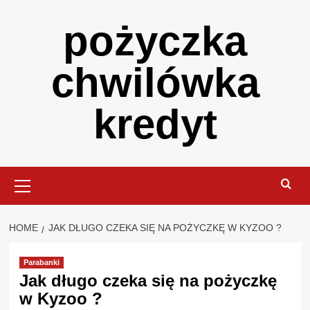
Skip
pożyczka
to
content
chwilówka
kredyt
Primary
Menu
HOME
JAK DŁUGO CZEKA SIĘ NA POŻYCZKĘ W KYZOO ?
Parabanki
Jak długo czeka się na pożyczkę
w Kyzoo ?