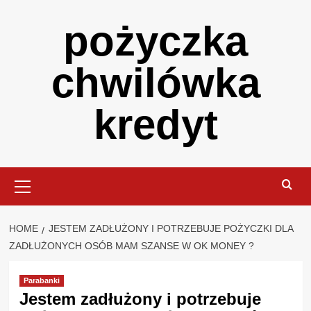
Skip
pożyczka
to
content
chwilówka
kredyt
Primary
Menu
HOME
JESTEM ZADŁUŻONY I POTRZEBUJE POŻYCZKI DLA
ZADŁUŻONYCH OSÓB MAM SZANSE W OK MONEY ?
Parabanki
Jestem zadłużony i potrzebuje