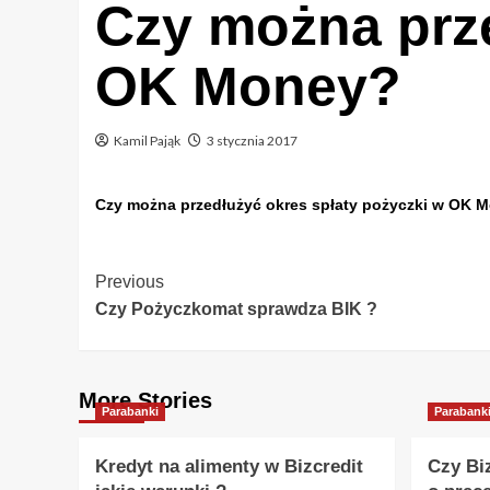
Czy można prze
OK Money?
Kamil Pająk
3 stycznia 2017
Czy można przedłużyć okres spłaty pożyczki w OK 
Post
Previous
Czy Pożyczkomat sprawdza BIK ?
Navigation
More Stories
Parabanki
Parabank
Kredyt na alimenty w Bizcredit
Czy Bi