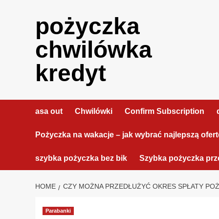
Skip
to
pożyczka
content
chwilówka
kredyt
asa out
Chwilówki
Confirm Subscription
Pożyczka na wakacje – jak wybrać najlepszą ofer
szybka pożyczka bez bik
Szybka pożyczka prze
HOME
CZY MOŻNA PRZEDŁUŻYĆ OKRES SPŁATY POŻ
Parabanki