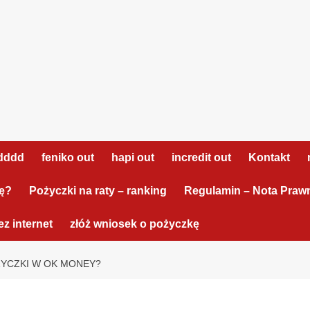
dddd
feniko out
hapi out
incredit out
Kontakt
tę?
Pożyczki na raty – ranking
Regulamin – Nota Praw
z internet
złóż wniosek o pożyczkę
YCZKI W OK MONEY?