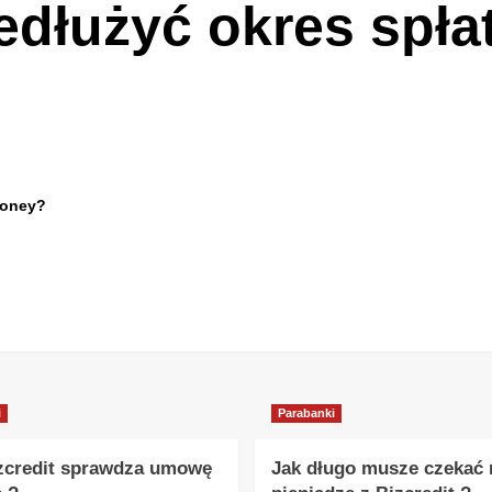
dłużyć okres spła
Money?
i
Parabanki
zcredit sprawdza umowę
Jak długo musze czekać 