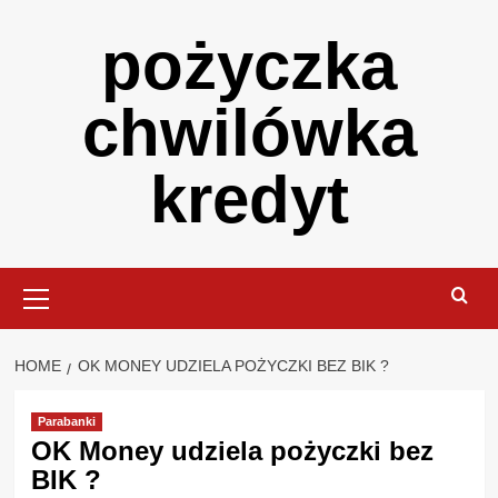
Skip
pożyczka
to
content
chwilówka
kredyt
Primary
Menu
HOME
OK MONEY UDZIELA POŻYCZKI BEZ BIK ?
Parabanki
OK Money udziela pożyczki bez
BIK ?