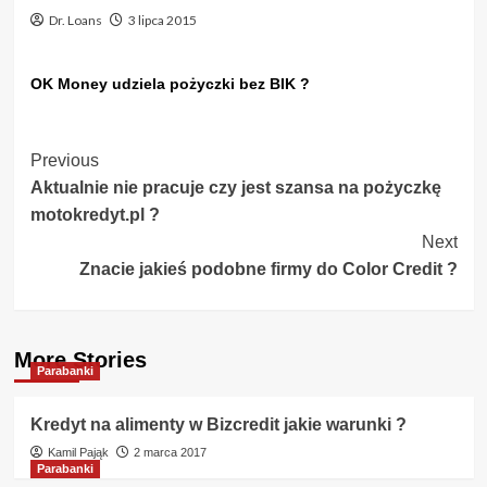
Dr. Loans
3 lipca 2015
OK Money udziela pożyczki bez BIK ?
Post
Previous
Aktualnie nie pracuje czy jest szansa na pożyczkę
Navigation
motokredyt.pl ?
Next
Znacie jakieś podobne firmy do Color Credit ?
More Stories
Parabanki
Kredyt na alimenty w Bizcredit jakie warunki ?
Kamil Pająk
2 marca 2017
Parabanki