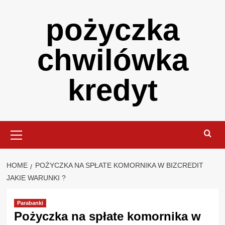
Skip
pożyczka
to
content
chwilówka
kredyt
Primary
Menu
HOME
POŻYCZKA NA SPŁATE KOMORNIKA W BIZCREDIT
JAKIE WARUNKI ?
Parabanki
Pożyczka na spłate komornika w