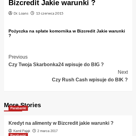
Bizcredit Jakie warunki ?
Dr. Loans
13 czerwca 2015
Pożyczka na spłate komornika w Bizcredit Jakie warunki
?
Post
Previous
Czy Twoja Skarbonka24 wpisuje do BIG ?
Navigation
Next
Czy Rush Cash wpisuje do BIK ?
More Stories
Parabanki
Kredyt na alimenty w Bizcredit jakie warunki ?
Kamil Pająk
2 marca 2017
Parabanki