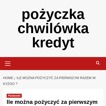
Skip
pożyczka
to
content
chwilówka
kredyt
Primary
Menu
HOME
ILE MOŻNA POŻYCZYĆ ZA PIERWSZYM RAZEM W
KYZOO ?
Parabanki
Ile można pożyczyć za pierwszym