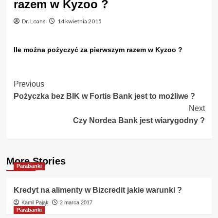
razem w Kyzoo ?
Dr. Loans
14 kwietnia 2015
Ile można pożyczyć za pierwszym razem w Kyzoo ?
Post
Previous
Pożyczka bez BIK w Fortis Bank jest to możliwe ?
Navigation
Next
Czy Nordea Bank jest wiarygodny ?
More Stories
Parabanki
Kredyt na alimenty w Bizcredit jakie warunki ?
Kamil Pająk
2 marca 2017
Parabanki