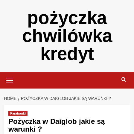
Skip
pożyczka
to
content
chwilówka
kredyt
Primary
Menu
HOME
POŻYCZKA W DAIGLOB JAKIE SĄ WARUNKI ?
Parabanki
Pożyczka w Daiglob jakie są
warunki ?