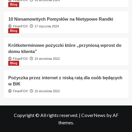
FinanFOX
18 września 2024
Blog
10 Niesamowitych Pomysłów na Nietypowe Randki
FinanFOX
17 stycznia 2024
Blog
Krótkoterminowe pożyczki które „przyniosą wprost do
domu klienta”
FinanFOX
15 września 2022
Blog
Pożyczka przez internet z niską ratą dla osób będących
w BIK
FinanFOX
15 września 2022
Copyright © All rights reserved.
|
CoverNews
by AF
themes.