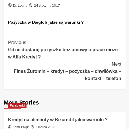
Dr. Loans
24 stycznia 2017
Pożyczka w Daiglob jakie są warunki ?
Post
Previous
Gdzie dostanę pożyczke bez umowy o prace może
Navigation
w Alfa Kredyt ?
Next
Fines Żuromin – kredyt – pożyczka – chwilówka –
kontakt – telefon
More Stories
Parabanki
Kredyt na alimenty w Bizcredit jakie warunki ?
Kamil Pająk
2 marca 2017