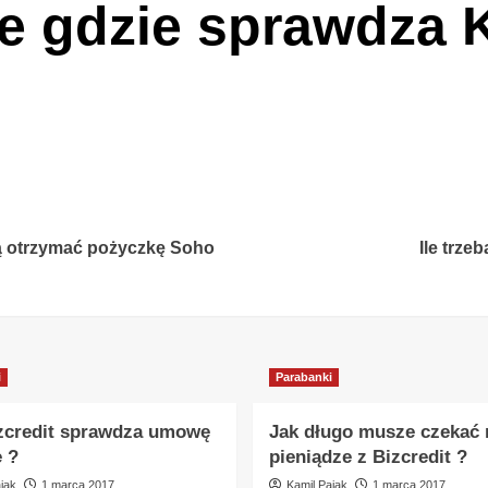
e gdzie sprawdza 
gą otrzymać pożyczkę Soho
Ile trze
i
Parabanki
zcredit sprawdza umowę
Jak długo musze czekać 
e ?
pieniądze z Bizcredit ?
jąk
1 marca 2017
Kamil Pająk
1 marca 2017