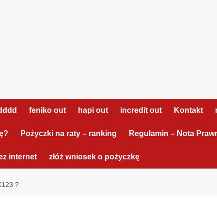
dddd
feniko out
hapi out
incredit out
Kontakt
tę?
Pożyczki na raty – ranking
Regulamin – Nota Praw
z internet
złóż wniosek o pożyczkę
123 ?