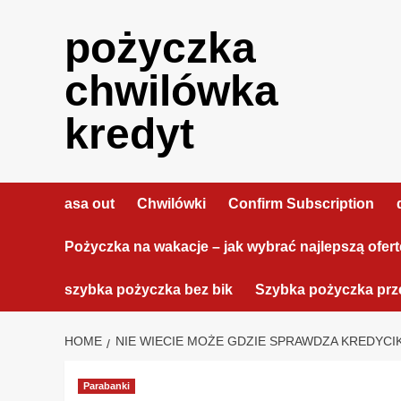
Skip
to
pożyczka
content
chwilówka
kredyt
asa out
Chwilówki
Confirm Subscription
Pożyczka na wakacje – jak wybrać najlepszą ofer
szybka pożyczka bez bik
Szybka pożyczka prze
HOME
NIE WIECIE MOŻE GDZIE SPRAWDZA KREDYCIK
Parabanki