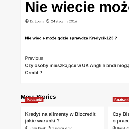
Nie wiecie moż
Dr. Loans
24 stycznia 2016
Nie wiecie może gdzie sprawdza Kredycik123 ?
Post
Previous
Czy osoby mieszkające w UK Angli Irlandi mo
Navigation
Credit ?
More Stories
Parabanki
Parabank
Kredyt na alimenty w Bizcredit
Czy Bi
jakie warunki ?
o prac
Kamil Pająk
2 marca 2017
Kamil Pa