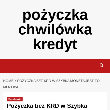
Skip
pożyczka
to
content
chwilówka
kredyt
Primary
Menu
HOME
POŻYCZKA BEZ KRD W SZYBKA MONETA JEST TO
MOŻLIWE ?
Parabanki
Pożyczka bez KRD w Szybka