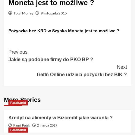
Moneta jest to możliwe ?
Total Money
9 listopada 2015
Pożyczka bez KRD w Szybka Moneta jest to możliwe ?
Post
Previous
Jakie są podobne firmy do PKO BP ?
Navigation
Next
GetIn Online udziela pożyczki bez BIK ?
More Stories
Parabanki
Kredyt na alimenty w Bizcredit jakie warunki ?
Kamil Pająk
2 marca 2017
Parabanki