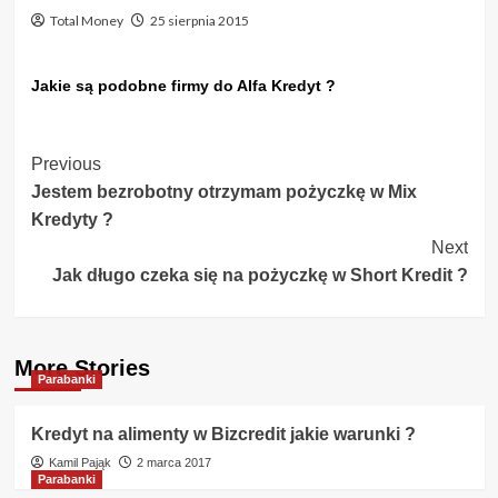
Total Money
25 sierpnia 2015
Jakie są podobne firmy do Alfa Kredyt ?
Post
Previous
Jestem bezrobotny otrzymam pożyczkę w Mix
Navigation
Kredyty ?
Next
Jak długo czeka się na pożyczkę w Short Kredit ?
More Stories
Parabanki
Kredyt na alimenty w Bizcredit jakie warunki ?
Kamil Pająk
2 marca 2017
Parabanki