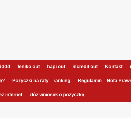
dddd
feniko out
hapi out
incredit out
Kontakt
tę?
Pożyczki na raty – ranking
Regulamin – Nota Praw
z internet
złóż wniosek o pożyczkę