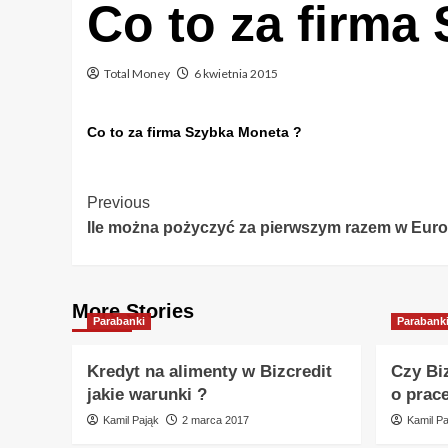
Co to za firma
Total Money
6 kwietnia 2015
Co to za firma Szybka Moneta ?
Post
Previous
Ile można pożyczyć za pierwszym razem w Eur
Navigation
More Stories
Parabanki
Parabank
Kredyt na alimenty w Bizcredit
Czy Bi
jakie warunki ?
o prac
Kamil Pająk
2 marca 2017
Kamil Pa