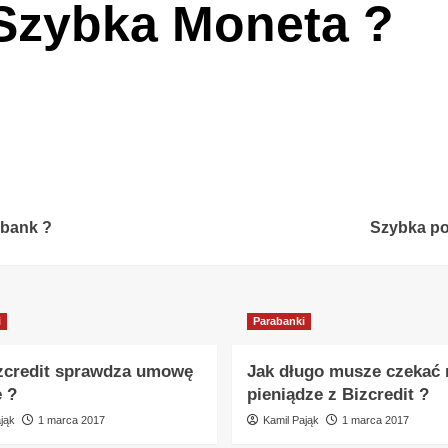
 Szybka Moneta ?
obank ?
Szybka po
i
Parabanki
zcredit sprawdza umowę
Jak długo musze czekać 
e ?
pieniądze z Bizcredit ?
jąk
1 marca 2017
Kamil Pająk
1 marca 2017