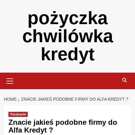
Skip
pożyczka
to
content
chwilówka
kredyt
Primary
Menu
HOME
ZNACIE JAKIEŚ PODOBNE FIRMY DO ALFA KREDYT ?
Parabanki
Znacie jakieś podobne firmy do
Alfa Kredyt ?