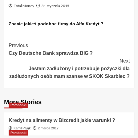
Total Money
31 stycznia 2015
Znacie jakieś podobne firmy do Alfa Kredyt ?
Post
Previous
Czy Deutsche Bank sprawdza BIG ?
Navigation
Next
Jestem zadłużony i potrzebuje pożyczki dla
zadłużonych osób mam szanse w SKOK Skarbiec ?
More Stories
Parabanki
Kredyt na alimenty w Bizcredit jakie warunki ?
Kamil Pająk
2 marca 2017
Parabanki