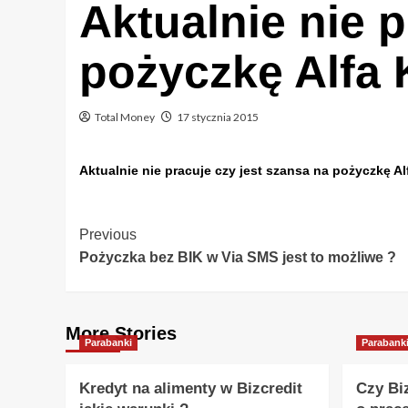
Aktualnie nie p
pożyczkę Alfa 
Total Money
17 stycznia 2015
Aktualnie nie pracuje czy jest szansa na pożyczkę Al
Post
Previous
Pożyczka bez BIK w Via SMS jest to możliwe ?
Navigation
More Stories
Parabanki
Parabank
Kredyt na alimenty w Bizcredit
Czy Bi