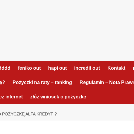
dddd
feniko out
hapi out
incredit out
Kontakt
tę?
Pożyczki na raty – ranking
Regulamin – Nota Praw
z internet
złóż wniosek o pożyczkę
A POŻYCZKĘ ALFA KREDYT ?