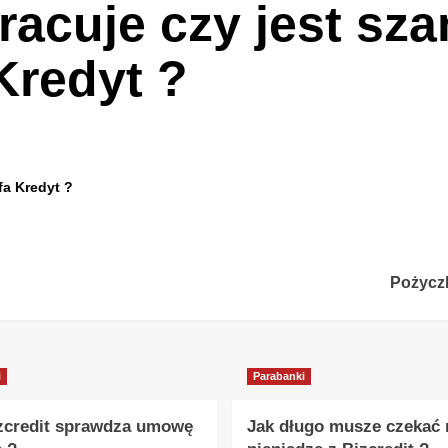
racuje czy jest sz
Kredyt ?
fa Kredyt ?
Pożyczk
i
Parabanki
zcredit sprawdza umowę
Jak długo musze czekać 