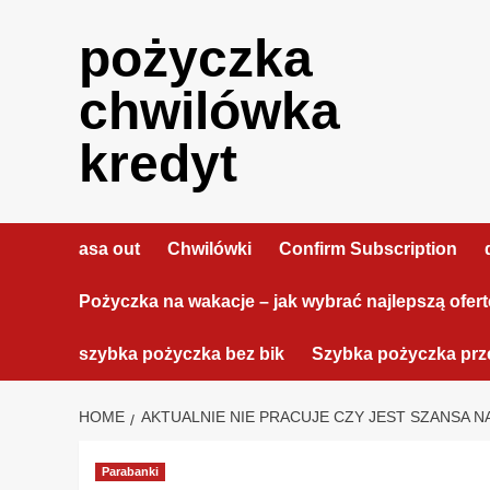
Skip
to
pożyczka
content
chwilówka
kredyt
asa out
Chwilówki
Confirm Subscription
Pożyczka na wakacje – jak wybrać najlepszą ofer
szybka pożyczka bez bik
Szybka pożyczka prze
HOME
AKTUALNIE NIE PRACUJE CZY JEST SZANSA N
Parabanki