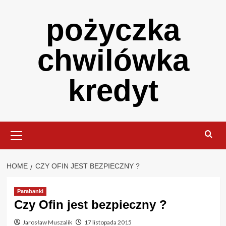
Skip
pożyczka
to
content
chwilówka
kredyt
Primary
Menu
HOME
CZY OFIN JEST BEZPIECZNY ?
Parabanki
Czy Ofin jest bezpieczny ?
Jarosław Muszalik
17 listopada 2015