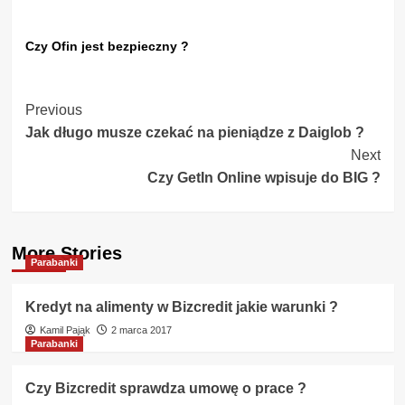
Czy Ofin jest bezpieczny ?
Post
Previous
Jak długo musze czekać na pieniądze z Daiglob ?
Navigation
Next
Czy GetIn Online wpisuje do BIG ?
More Stories
Parabanki
Kredyt na alimenty w Bizcredit jakie warunki ?
Kamil Pająk
2 marca 2017
Parabanki
Czy Bizcredit sprawdza umowę o prace ?