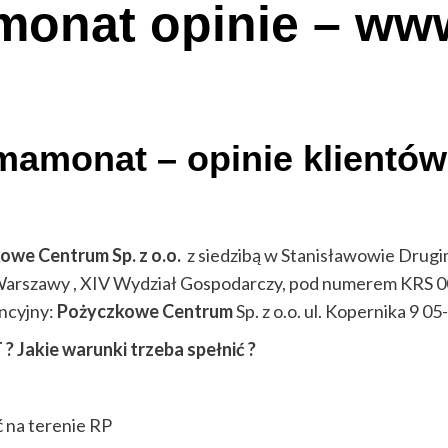
onat opinie – ww
mamonat – opinie klientów
owe Centrum Sp. z o.o.
z siedzibą w Stanisławowie Drugi
 Warszawy , XIV Wydział Gospodarczy, pod numerem KRS 0
ncyjny:
Pożyczkowe Centrum
Sp. z o.o. ul. Kopernika 9
05
Jakie warunki trzeba spełnić ?
 na terenie RP