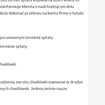
oinformuje klienta o nadchodzącym dniu
eży dokonać przelewu na konto firmy o tytule:
u po umownym terminie spłaty
terminie spłaty
chwilówki
ochodzenia zwrotu chwilówki mamonat w drodze
jnych chwilówek. Jednocześnie nasze