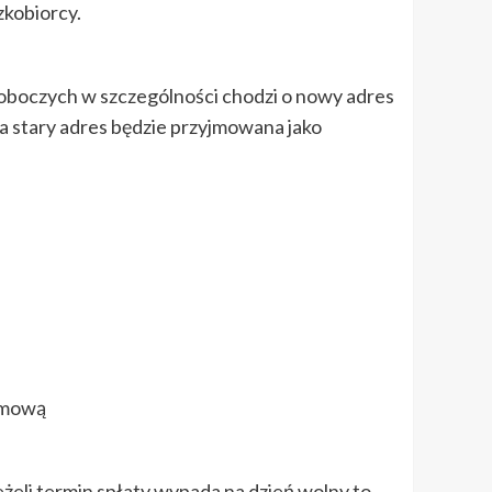
zkobiorcy.
 roboczych w szczególności chodzi o nowy adres
 stary adres będzie przyjmowana jako
 umową
żeli termin spłaty wypada na dzień wolny to