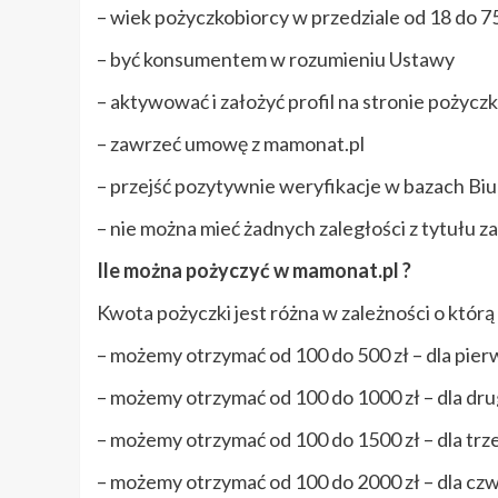
– wiek pożyczkobiorcy w przedziale od 18 do 75
– być konsumentem w rozumieniu Ustawy
– aktywować i założyć profil na stronie pożyc
– zawrzeć umowę z mamonat.pl
– przejść pozytywnie weryfikacje w bazach Biu
– nie można mieć żadnych zaległości z tytułu
Ile można pożyczyć w mamonat.pl ?
Kwota pożyczki jest różna w zależności o którą
– możemy otrzymać od 100 do 500 zł – dla pie
– możemy otrzymać od 100 do 1000 zł – dla dru
– możemy otrzymać od 100 do 1500 zł – dla tr
– możemy otrzymać od 100 do 2000 zł – dla czw