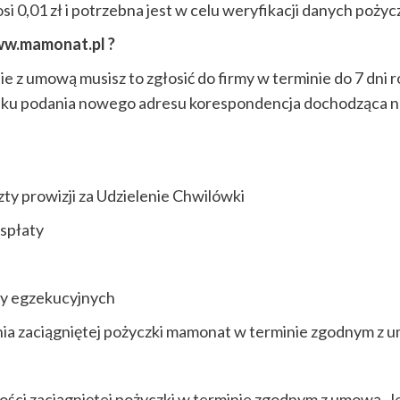
i 0,01 zł i potrzebna jest w celu weryfikacji danych pożyc
ww.mamonat.pl ?
ie z umową musisz to zgłosić do firmy w terminie do 7 dni
raku podania nowego adresu korespondencja dochodząca na
ty prowizji za Udzielenie Chwilówki
 spłaty
zy egzekucyjnych
nia zaciągniętej pożyczki mamonat w terminie zgodnym z
ości zaciągniętej pożyczki w terminie zgodnym z umową. Je