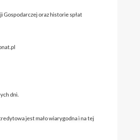
i Gospodarczej oraz historie spłat
nat.pl
ych dni.
kredytowa jest mało wiarygodna i na tej