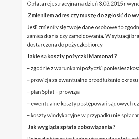
Opłata rejestracyjna na dzień 3.03.2015 r wynos
Zmieniłem adres czy muszę do zgłosić do w
Jeśli zmieniły się twoje dane osobowe to zgodn
zamieszkania czy zameldowania. W sytuacji b
dostarczona do pożyczkobiorcy.
Jakie są koszty pożyczki Mamonat ?
– zgodnie z warunkami pożyczki poniesiesz kosz
– prowizja za ewentualne przedłużenie okresu
– plan Spłat – prowizja
– ewentualne koszty postępowań sądowych c
– koszty windykacyjne w przypadku nie spłaca
Jak wygląda spłata zobowiązania ?
Pożyczkobiorca jest zobowiązany do spłaty cał