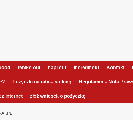
dddd
feniko out
hapi out
incredit out
Kontakt
tę?
Pożyczki na raty – ranking
Regulamin – Nota Praw
z internet
złóż wniosek o pożyczkę
AT.PL