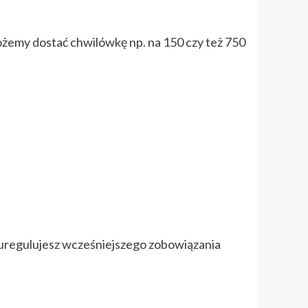
ożemy dostać chwilówkę np. na 150 czy też 750
e uregulujesz wcześniejszego zobowiązania