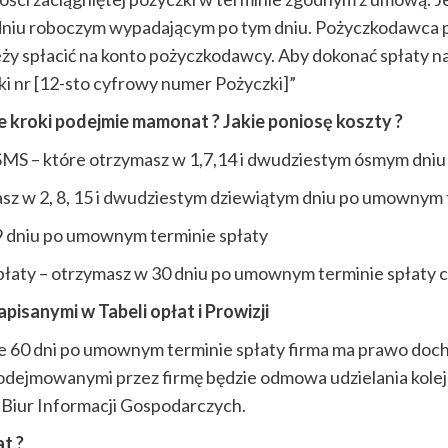
dniu roboczym wypadającym po tym dniu. Pożyczkodawca p
y spłacić na konto pożyczkodawcy. Aby dokonać spłaty nal
ki nr [12-sto cyfrowy numer Pożyczki]”
ie kroki podejmie mamonat ? Jakie poniosę koszty ?
SMS – które otrzymasz w 1,7,14 i dwudziestym ósmym dni
asz w 2, 8, 15 i dwudziestym dziewiątym dniu po umownym 
 29 dniu po umownym terminie spłaty
płaty – otrzymasz w 30 dniu po umownym terminie spłaty 
pisanymi w Tabeli opłat i Prowizji
nie 60 dni po umownym terminie spłaty firma ma prawo d
dejmowanymi przez firmę będzie odmowa udzielania kole
Biur Informacji Gospodarczych.
t ?