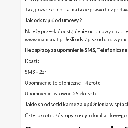
Tak, pożyczkobiorca ma takie prawo bez podaw
Jak odstąpić od umowy ?
Należy przesłać odstąpienie od umowy na adres
www.mamonat.pl Jeśli odstąpisz od umowy mus
Ile zapłacę za upomnienie SMS, Telefoniczne 
Koszt:
SMS – 2zł
Upomnienie telefoniczne – 4 złote
Upomnienie listowne 25 złotych
Jakie sa odsetki karne za opóźnienia w spłac
Czterokrotność stopy kredytu lombardowego N