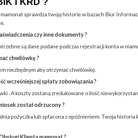
IK i KRD ?
a mamonat sprawdza twoją historie w bazach Biur Informacj
e.
zaświadczenia czy inne dokumenty ?
trzebne są dane podane podczas rejestracji konta w mamo
mać chwilówkę ?
esem niezbędnym aby otrzymać chwilówkę.
ść wcześniejszej spłaty zobowiązania ?
wki . A koszty zostaną zredukowane o ilość niewykorzystan
wniosek został odrzucony ?
dnia pożyczka lub spłacona z opóźnieniem. Twoja historia 
 Obsługi Klienta mamonat ?