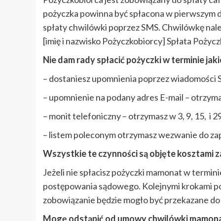
pożyczka powinna być spłacona w pierwszym 
spłaty chwilówki poprzez SMS. Chwilówkę należ
[imię i nazwisko Pożyczkobiorcy] Spłata Pożycz
Nie dam rady spłacić pożyczki w terminie jak
– dostaniesz upomnienia poprzez wiadomości 
– upomnienie na podany adres E-mail – otrzym
– monit telefoniczny – otrzymasz w 3, 9, 15, i
– listem poleconym otrzymasz wezwanie do za
Wszystkie te czynności są objęte kosztami za
Jeżeli nie spłacisz pożyczki mamonat w termi
postępowania sądowego. Kolejnymi krokami po
zobowiązanie będzie mogło być przekazane do 
Mogę odstąpić od umowy chwilówki mamona