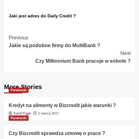
Jaki jest adres do Daily Credit ?
Post
Previous
Jakie są podobne firmy do MultiBank ?
Navigation
Next
Czy Millennium Bank pracuje w sobote ?
More Stories
Parabanki
Kredyt na alimenty w Bizcredit jakie warunki ?
Kamil Pająk
2 marca 2017
Parabanki
Czy Bizcredit sprawdza umowę o prace ?