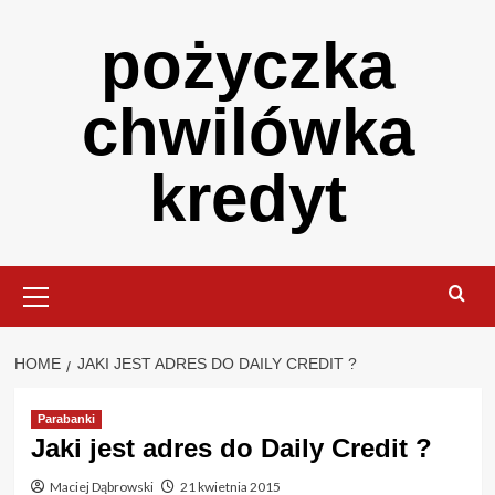
Skip
pożyczka
to
content
chwilówka
kredyt
Primary
Menu
HOME
JAKI JEST ADRES DO DAILY CREDIT ?
Parabanki
Jaki jest adres do Daily Credit ?
Maciej Dąbrowski
21 kwietnia 2015